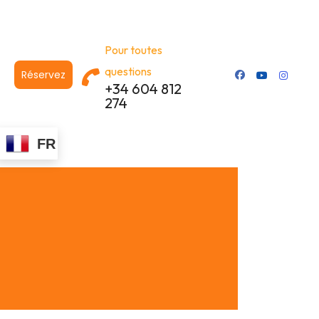
Pour toutes
questions
Réservez
+34 604 812
274
FR