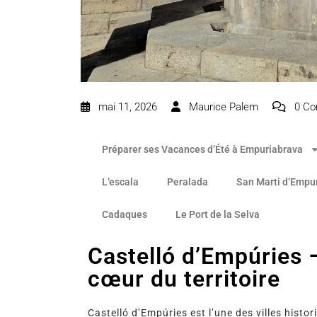
mai 11, 2026
Maurice Palem
0 Co
Préparer ses Vacances d’Été à Empuriabrava
L’escala
Peralada
San Marti d’Empu
Cadaques
Le Port de la Selva
Castelló d’Empúries –
cœur du territoire
Castelló d’Empúries est l’une des villes hist