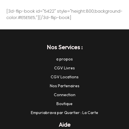
[3d-flip-book id="5422" style="height:800;background-
color:#E5E5E5;"][/3d-flip-book]
Nos Services :
a propos
CGV Livres
CGV Locations
Nos Partenaires
Connection
Boutique
Empuriabrava par Quartier : La Carte
Aide