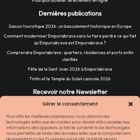
Pourquoi acheter directement en ligne
Dernières publications
Saison touristique 2026 : un basculement historique en Europe
Comment moderniser Empuriabrava sans lui faire perdre ce qui fait
qu’Empuriabrava est Empuriabrava ?
Comprendre Empuriabrava : quartiers, résidences et ports enfin
clarifiés
Fête de la Sant Joan 2026 à Empuriabrava
Tintin et le Temple du Soleil canicule 2026
Recevoir notre Newsletter
Gérer le consentement
Pour offrir les meilleures expériences, nous utilisons des
technologies telles que les cookies pour stocker et/ou accéder aux
informations des appareils. Le fait de consentir à ces technologies
nous permettra de traiter des données telles que le comportement
de navigation ou les ID uniques sur ce site. Le fait de ne pas